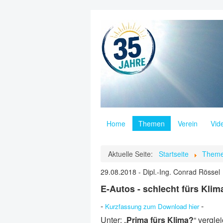
Home
Themen
Verein
Vid
Aktuelle Seite:
Startseite
Them
29.08.2018 - Dipl.-Ing. Conrad Rössel
E-Autos -
schlech
t
fürs Klim
-
-
Kurzfassung zum Download hier
Unter: „
Prima fürs Klima?
“ vergle