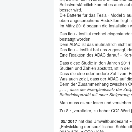
Selbstverständlich kommt es auch auf 
besser wird.
Die Batterie für das Tesla - Model 3 a
oben angesprochene Reduktion liegt ni
Im März 2018 begann die Installation 
Das ifeu - Institut rechnet eingestand
bestätigt worden.
Dem ADAC ist das mutmaßlich nicht mitg
Das ifeu – Institut hat uns zugesagt, 
Eine Reaktion des ADAC darauf = Korre
Dass diese Studie in den Jahren 2011 
Studien und Zahlen abstützt, ist in de
Dass die eine oder andere Zahl vom For
Was auch zeigt, dass der ADAC auf di
Denn der Zusammenhang zwischen CO2-La
„ … , dass der
Energieeinsatz der Zell
Batteriekapazität mit einer Steigerung 
Man muss es nur lesen und verstehen.
Zu 2.:
„veralteter, zu hoher CO2-Wert j
05/ 2017
hat das Umweltbundesamt = „
„Entwicklung der spezifischen Kohlendi
2013: 579 g CO2 / kWh