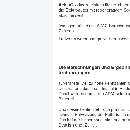
Ach ja?
- das ist einfach lächerlich, 
die Elektroautos mit regenerativem S
abschneiden!
(wohlgemerkt: diese ADAC-Berechnunge
Zahlen!)
Trotzdem werden negative Kernaussag
Die Berechnungen und Ergebniss
Irreführungen:
1.
veraltete, viel zu hohe Kennzahlen 
Dies hat uns das ifeu – Institut in He
Damit wurden durch den ADAC alle neue
Batterie!
Und dieser Fehler zieht sich praktisc
schnelle Entwicklung der Batterien in d
Das hat nur bisher sonst niemand gem
Details siehe „Zu 1.“.