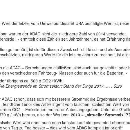
3 Wert der letzte, vom Umweltbundesamt UBA bestätigte Wert ist, ne
iehbar, warum der ADAC nicht die niedrigere Zahl von 2014 verwendet.
rde ! - ermittelt diese Zahlen seit Jahrzehnten, es hat Erfahrung da
n gut anhört, ist sie für diesen Zweck schlicht falsch und als Ausrede
hätzten, niedrigeren Werte für die letzten Jahre zu rechnen, ist allem
in die ADAC – Berechnungen einfließen, sind auch nur geschätzt oder
n den verschiedenen Fahrzeug- Klassen oder auch für die Batterien. -
e“ übrigens ca. 500 g CO2 / kWh!
Die Energiewende im Stromsektor: Stand der Dinge 2017. … .
S.26
er ADAC schon, dass sich mit besserem Strommix die Ergebnisse verbesse
 feindliche Tenor des Artikels geht vom falschen, schlechten Wert von 
werden CO2 – Emissionen mehrerer Autos angegeben. Unter der Grafik s
79 g / kWh heraus, also der Wert von
2013 = „aktueller Strommix“?
 falsche Wert wird dann auch noch konstant auf die gesamte Lebensdaue
x von Tag zu Tag besser – dies wird vom ADAC komplett ignoriert!“