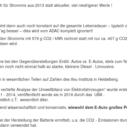
für Strommix aus 2013 statt aktueller, viel niedrigerer Werte !
wird dann auch noch konstant auf die gesamte Lebensdauer – typisch c
Tag besser – dies wird vom ADAC komplett ignoriert!
den Strommix mit 579 g CO2 / kWh rechnet statt mit nur ca. 407 g CO2
eben wird.
che bei den Gegenüberstellungen Erdöl- Autos vs. E-Autos, stets zum Na
n noch nicht einmal halb so starke, kleinere Diesel - Limousine.
 wesentlichen Teilen auf Zahlen des ifeu-Instituts in Heidelberg.
 vertiefte Analyse der Umweltbilanz von Elektrofahrzeugen“ wurde erste
- 2014, veröffentlicht wurde sie in 2016 durch das UBA .
lich z.T. wesentlich älter.
ehend wissenschaftlich und konservativ,
wiewohl dem E-Auto großes Po
 der Herstellung der Batterie ermittelt, u.a. die CO2 - Emissionen du
C dann verwendet hat.