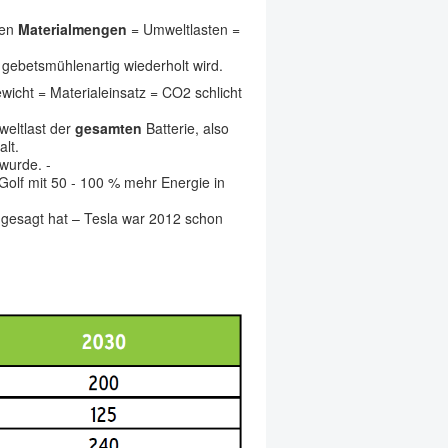
den
Materialmengen
= Umweltlasten =
gebetsmühlenartig wiederholt wird.
icht = Materialeinsatz = CO2 schlicht
weltlast der
gesamten
Batterie, also
lt.
wurde. -
eGolf mit 50 - 100 % mehr Energie in
er gesagt hat – Tesla war 2012 schon