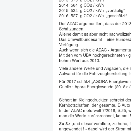
2014: 564 g CO2 / kWh
2015: 534 g CO2 / kWh „vorläufig“
2016: 527 g CO2 / kWh „geschätzt“
Der ADAC argumentiert, dass der 201
Schätzungen.
Alleine damit ist aber nicht nachvollz
Das Umweltbundesamt – eine Bundesbehö
Verfügung.
Auch wenn sich die ADAC - Argumentatio
Mit den vom UBA hochgerechneten / gesc
hohen Wert aus 2013.-
Viele andere Werte und Angaben, die 
Aufwand für die Fahrzeugherstellung i
Für 2017 schätzt „AGORA Energiewend
Quelle : Agora Energiewende (2018):
Sicher: im Kleingedruckten schreibt d
Kernbotschaften, der gesamte, E-Auto -
In der ADAC motorwelt 7/2018, S.25, 
man die Werte zurückrechnet, kommt 5
Zu 3.:
„und dieser veraltete, zu hohe,
angewendet ! - dabei wird der Strommi