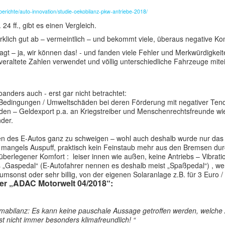
erichte/auto-innovation/studie-oekobilanz-pkw-antriebe-2018/
4 ff., gibt es einen Vergleich.
irklich gut ab – vermeintlich – und bekommt viele, überaus negative 
gt – ja, wir können das! - und fanden viele Fehler und Merkwürdigkeit
eraltete Zahlen verwendet und völlig unterschiedliche Fahrzeuge mite
anders auch - erst gar nicht betrachtet:
r, Bedingungen / Umweltschäden bei deren Förderung mit negativer Tend
iarden – Geldexport p.a. an Kriegstreiber und Menschenrechtsfreunde wi
nder.
en des E-Autos ganz zu schweigen – wohl auch deshalb wurde nur das 
. ) mangels Auspuff, praktisch kein Feinstaub mehr aus den Bremsen d
erlegener Komfort : leiser innen wie außen, keine Antriebs – Vibrati
das „Gaspedal“ (E-Autofahrer nennen es deshalb meist „Spaßpedal“) , we
msonst oder sehr billig, von der eigenen Solaranlage z.B. für 3 Euro /
der „ADAC Motorwelt 04/2018“:
imabilanz: Es kann keine pauschale Aussage getroffen werden, welche A
st nicht immer besonders klimafreundlich! “