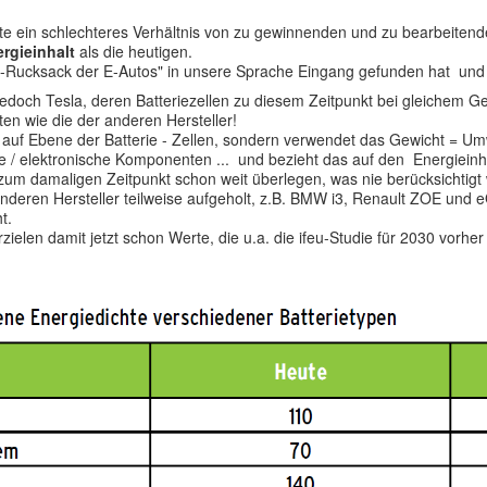
tte ein schlechteres Verhältnis von zu gewinnenden und zu bearbeiten
rgieinhalt
als die heutigen.
2-Rucksack der E-Autos" in unsere Sprache Eingang gefunden hat und 
och Tesla, deren Batteriezellen zu diesem Zeitpunkt bei gleichem Gew
ten wie die der anderen Hersteller!
ht auf Ebene der Batterie - Zellen, sondern verwendet das Gewicht = Um
he / elektronische Komponenten ... und bezieht das auf den Energieinha
 zum damaligen Zeitpunkt schon weit überlegen, was nie berücksichtigt 
anderen Hersteller teilweise aufgeholt, z.B. BMW i3, Renault ZOE und 
t.
rzielen damit jetzt schon Werte, die u.a. die ifeu-Studie für 2030 vorh