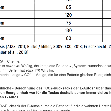
NCA – Chemie.
eits etwa 240 Wh/ kg, die komplette Batterie = „System“ zumindest etw
hr in Serie - hat etwa 170 Wh / kg.
terialmenge = CO2 – Menge, die für eine Batterie gleichen Energieinha
n übliche - Berechnung des "CO2-Rucksacks der E-Autos" über das
den Energieinhalt war für die Teslas deshalb schon immer viel zu h
en E-Autos.
CO2-Rucksack der E-Autos durch die Batterie" für die erwähnten Herste
für die Ergebnisse und Fazits verwendet wurde.