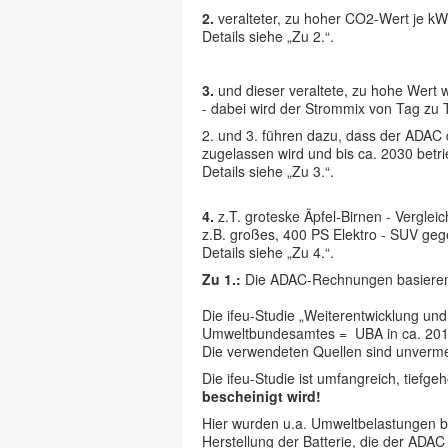
2.
veralteter, zu hoher CO2-Wert je kWh 
Details siehe „Zu 2.“.
3.
und dieser veraltete, zu hohe Wert 
- dabei wird der Strommix von Tag zu 
2. und 3. führen dazu, dass der ADAC 
zugelassen wird und bis ca. 2030 betri
Details siehe „Zu 3.“.
4.
z.T. groteske Äpfel-Birnen - Verglei
z.B. großes, 400 PS Elektro - SUV gege
Details siehe „Zu 4.“.
Zu 1.:
Die ADAC-Rechnungen basieren in
Die ifeu-Studie „Weiterentwicklung und
Umweltbundesamtes = UBA in ca. 2011 
Die verwendeten Quellen sind unvermeid
Die ifeu-Studie ist umfangreich, tiefg
bescheinigt wird!
Hier wurden u.a. Umweltbelastungen bei
Herstellung der Batterie, die der ADA