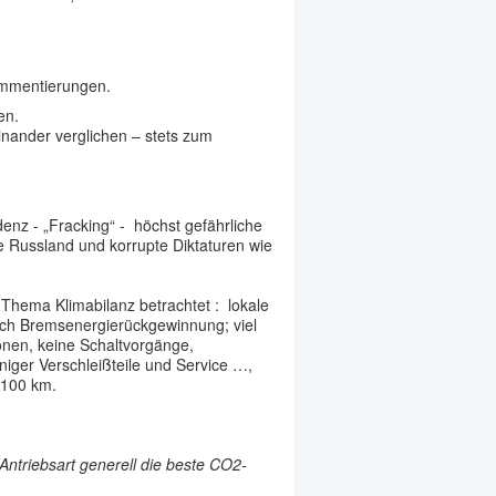
Kommentierungen.
en.
inander verglichen – stets zum
enz - „Fracking“ - höchst gefährliche
e Russland und korrupte Diktaturen wie
Thema Klimabilanz betrachtet : lokale
urch Bremsenergierückgewinnung; viel
onen, keine Schaltvorgänge,
niger Verschleißteile und Service …,
 100 km.
ntriebsart generell die beste CO2-