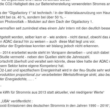
die CO2-Haltigkeit des zur Batterieherstellung verwendeten Stromes an
us der "Gigafactory 1" ist technisch / in der Materialausnutzung von Ha
cht bei ca. 40 %, sondern bei über 50 %. -
von Photovoltaik – Modulen auf dem Dach der Gigafactory 1.
enermaßen seit zumindest etwa einem Jahr intern mit den deutlich besser
eteilt worden, selber kam er - wie andere - nicht darauf, obwohl das Al
den ADAC darauf hin zu weisen – auch diese Mail liegt uns vor.
ktur der Ergebnisse konnten wir bislang jedoch nicht erkennen.
– 2014 erarbeitet wurde steht im Vorspann derselben – und sich dabei u
r Studie vermerkt - neben den Quellen steht die Jahreszahl.
tschritt überholt und veraltet sein könnte, diese Idee hatte der ADAC n
esem Sektor keine eigene Kompetenz hat.
st und spezifischem Energieinhalt wird in der ifeu-Studie sehr wohl 
produktion proportional zur verarbeiteten Werkstoffmenge sinkt, also b
der Energiedichte, … . “
-
e kWh für Strommix aus 2013 statt aktueller, viel niedrigerer Werte“
UBA“ veröffentlicht :
oxid-Emissionen des deutschen Strommix in den Jahren 1990 – 2016“, u.