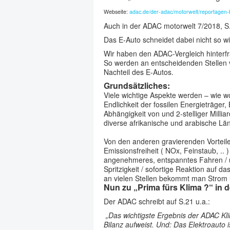
Webseite:
adac.de/der-adac/motorwelt/reportagen-b
Auch in der ADAC motorwelt 7/2018, S. 2
Das E-Auto schneidet dabei nicht so w
Wir haben den ADAC-Vergleich hinterfra
So werden an entscheidenden Stellen v
Nachteil des E-Autos.
Grundsätzliches:
Viele wichtige Aspekte werden – wie wo
Endlichkeit der fossilen Energieträge
Abhängigkeit von und 2-stelliger Mill
diverse afrikanische und arabische Lä
Von den anderen gravierenden Vorteil
Emissionsfreiheit ( NOx, Feinstaub, .
angenehmeres, entspanntes Fahren / üb
Spritzigkeit / sofortige Reaktion auf 
an vielen Stellen bekommt man Strom u
Nun zu „Prima fürs Klima ?“ in 
Der ADAC schreibt auf S.21 u.a.:
„Das wichtigste Ergebnis der ADAC Kl
Bilanz aufweist. Und: Das Elektroauto i