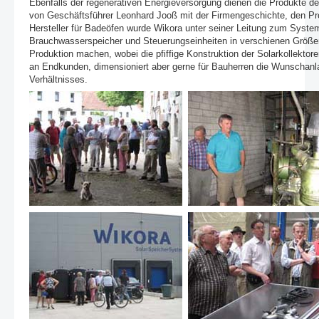
Ebenfalls der regenerativen Energieversorgung dienen die Produkte 
von Geschäftsführer Leonhard Jooß mit der Firmengeschichte, den Pr
Hersteller für Badeöfen wurde Wikora unter seiner Leitung zum System
Brauchwasserspeicher und Steuerungseinheiten in verschienen Größe
Produktion machen, wobei die pfiffige Konstruktion der Solarkollekto
an Endkunden, dimensioniert aber gerne für Bauherren die Wunschanl
Verhältnisses.