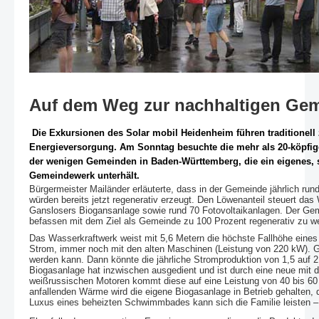
Auf dem Weg zur nachhaltigen Ge
Die Exkursionen des Solar mobil Heidenheim führen traditionell
Energieversorgung. Am Sonntag besuchte die mehr als 20-köpfig
der wenigen Gemeinden in Baden-Württemberg, die ein eigenes, 
Gemeindewerk unterhält.
Bürgermeister Mailänder erläuterte, dass in der Gemeinde jährlich run
würden bereits jetzt regenerativ erzeugt. Den Löwenanteil steuert da
Ganslosers Biogansanlage sowie rund 70 Fotovoltaikanlagen. Der Gem
befassen mit dem Ziel als Gemeinde zu 100 Prozent regenerativ zu w
Das Wasserkraftwerk weist mit 5,6 Metern die höchste Fallhöhe eines
Strom, immer noch mit den alten Maschinen (Leistung von 220 kW). Geg
werden kann. Dann könnte die jährliche Stromproduktion von 1,5 auf 2,
Biogasanlage hat inzwischen ausgedient und ist durch eine neue mit d
weißrussischen Motoren kommt diese auf eine Leistung von 40 bis 60 K
anfallenden Wärme wird die eigene Biogasanlage in Betrieb gehalte
Luxus eines beheizten Schwimmbades kann sich die Familie leisten 