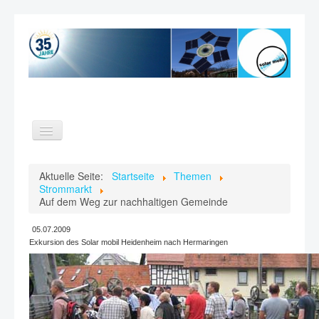
Toggle
Navigation
Home
Aktuelle Seite:
Startseite
Themen
Strommarkt
Themen
Auf dem Weg zur nachhaltigen Gemeinde
Verein
05.07.2009
Videos
Exkursion des Solar mobil Heidenheim nach Hermaringen
Kontakt
Suche