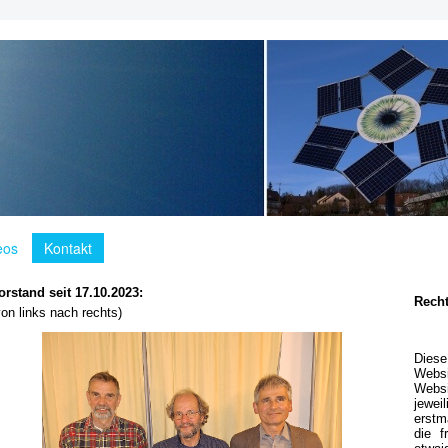
eos
Kontakt
orstand seit 17.10.2023:
Recht
von links nach rechts)
Dies
Websi
Webs
jewei
erstm
die f