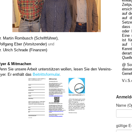
etwa
Zeit
ersich
auf d
auf d
Setze
dass 
oder 
Eine 
r. Martin Rombusch (Schriftführer)
,
ist f
olfgang Eber (Vorsitzender)
und
auf 
Kennt
r. Ulrich Schrade (Finanzen)
derar
Quell
lyer
& Mitmachen
@ Sol
enn Sie unsere Arbeit unterstützen wollen, lesen Sie den Vereins-
diese
Gene
lyer. Er enthält das
Beitrittsformular
.
V.i.S
Anmelde
Name (Op
gültige E