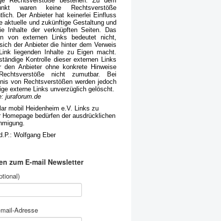
ige Rechtsverstöße bestehen. Zu dem
punkt waren keine Rechtsverstöße
tlich. Der Anbieter hat keinerlei Einfluss
ie aktuelle und zukünftige Gestaltung und
ie Inhalte der verknüpften Seiten. Das
n von externen Links bedeutet nicht,
sich der Anbieter die hinter dem Verweis
Link liegenden Inhalte zu Eigen macht.
ständige Kontrolle dieser externen Links
ür den Anbieter ohne konkrete Hinweise
Rechtsverstöße nicht zumutbar. Bei
nis von Rechtsverstößen werden jedoch
tige externe Links unverzüglich gelöscht.
e: juraforum.de
ar mobil Heidenheim e.V. Links zu
r Homepage bedürfen der ausdrücklichen
hmigung.
.d.P.: Wolfgang Eber
n zum E-mail Newsletter
tional)
-mail-Adresse