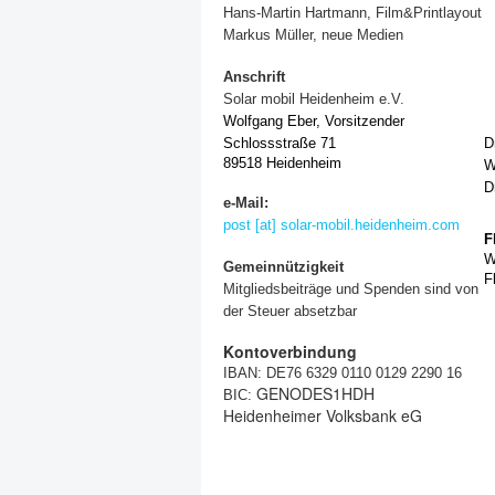
Hans-Martin Hartmann, Film&Printlayout
Markus Müller, neue Medien
Anschrift
Solar mobil Heidenheim e.V.
Wolfgang Eber, Vorsitzender
Schlossstraße 71
D
89518 Heidenheim
W
D
e-Mail:
post [at] solar-mobil.heidenheim.com
F
W
Gemeinnützigkeit
F
Mitgliedsbeiträge und Spenden sind von
der Steuer absetzbar
Kontoverbindung
IBAN: DE76 6329 0110 0129 2290 16
GENODES1HDH
BIC:
Heidenheimer Volksbank eG