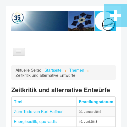
Toggle
Navigation
Home
Aktuelle Seite:
Startseite
Themen
Zeitkritik und alternative Entwürfe
Themen
Verein
Zeitkritik und alternative Entwürfe
Videos
Titel
Erstellungsdatum
Kontakt
Zum Tode von Kurt Haffner
Suche
02. Januar 2015
Energiepolitk, quo vadis
19. Juni 2013