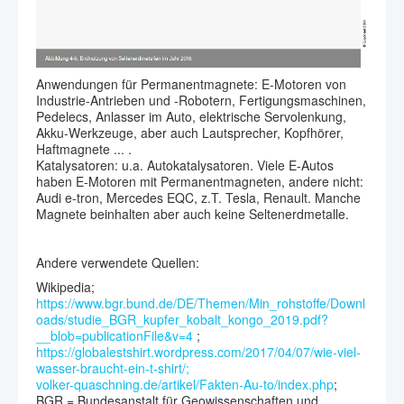
Anwendungen für Permanentmagnete: E-Motoren von
Industrie-Antrieben und -Robotern, Fertigungsmaschinen,
Pedelecs, Anlasser im Auto, elektrische Servolenkung,
Akku-Werkzeuge, aber auch Lautsprecher, Kopfhörer,
Haftmagnete ... .
Katalysatoren: u.a. Autokatalysatoren. Viele E-Autos
haben E-Motoren mit Permanentmagneten, andere nicht:
Audi e-tron, Mercedes EQC, z.T. Tesla, Renault. Manche
Magnete beinhalten aber auch keine Seltenerdmetalle.
Andere verwendete Quellen:
Wikipedia;
https://www.bgr.bund.de/DE/Themen/Min_rohstoffe/Downl
oads/studie_BGR_kupfer_kobalt_kongo_2019.pdf?
__blob=publicationFile&v=4
;
https://globalestshirt.wordpress.com/2017/04/07/wie-viel-
wasser-braucht-ein-t-shirt/;
volker-quaschning.de/artikel/Fakten-Au-to/index.php
;
BGR = Bundesanstalt für Geowissenschaften und