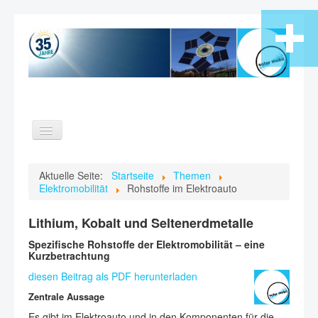
Toggle
Navigation
Home
Aktuelle Seite:
Startseite
Themen
Elektromobilität
Rohstoffe im Elektroauto
Themen
Verein
Lithium, Kobalt und Seltenerdmetalle
Videos
Spezifische Rohstoffe der Elektromobilität – eine
Kurzbetrachtung
Kontakt
diesen Beitrag als PDF herunterladen
Suche
Zentrale Aussage
Es gibt im Elektroauto und in den Komponenten für die