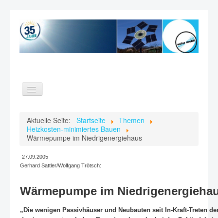
Toggle
Navigation
Home
Aktuelle Seite:
Startseite
Themen
Heizkosten-minimiertes Bauen
Themen
Wärmepumpe im Niedrigenergiehaus
Verein
27.09.2005
Videos
Gerhard Sattler/Wolfgang Trötsch:
Kontakt
Wärmepumpe im Niedrigenergieha
Suche
„Die wenigen Passivhäuser und Neubauten seit In-Kraft-Treten d