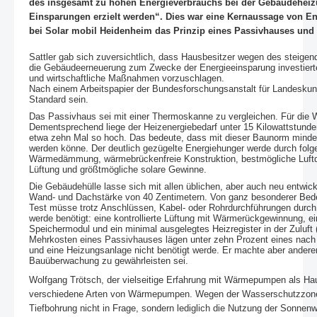
des insgesamt zu hohen Energieverbrauchs bei der Gebäudeheizu
Einsparungen erzielt werden“. Dies war eine Kernaussage von Ene
bei Solar mobil Heidenheim das Prinzip eines Passivhauses und
Sattler gab sich zuversichtlich, dass Hausbesitzer wegen des steigen
die Gebäudeerneuerung zum Zwecke der Energieeinsparung investiert
und wirtschaftliche Maßnahmen vorzuschlagen.
Nach einem Arbeitspapier der Bundesforschungsanstalt für Landesk
Standard sein.
Das Passivhaus sei mit einer Thermoskanne zu vergleichen. Für die W
Dementsprechend liege der Heizenergiebedarf unter 15 Kilowattstunden
etwa zehn Mal so hoch. Das bedeute, dass mit dieser Baunorm mindes
werden könne. Der deutlich gezügelte Energiehunger werde durch fol
Wärmedämmung, wärmebrückenfreie Konstruktion, bestmögliche Luftdic
Lüftung und größtmögliche solare Gewinne.
Die Gebäudehülle lasse sich mit allen üblichen, aber auch neu entwic
Wand- und Dachstärke von 40 Zentimetern. Von ganz besonderer Bedeut
Test müsse trotz Anschlüssen, Kabel- oder Rohrdurchführungen durch 
werde benötigt: eine kontrollierte Lüftung mit Wärmerückgewinnung, 
Speichermodul und ein minimal ausgelegtes Heizregister in der Zuluf
Mehrkosten eines Passivhauses lägen unter zehn Prozent eines nac
und eine Heizungsanlage nicht benötigt werde. Er machte aber anderer
Bauüberwachung zu gewährleisten sei.
Wolfgang Trötsch, der vielseitige Erfahrung mit Wärmepumpen als Ha
verschiedene Arten von Wärmepumpen. Wegen der Wasserschutzzone
Tiefbohrung nicht in Frage, sondern lediglich die Nutzung der Sonnenwä