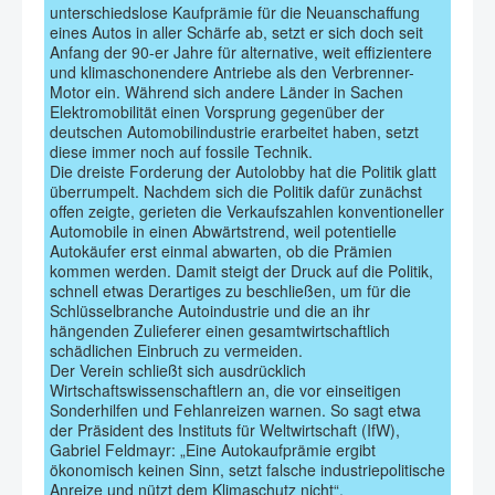
unterschiedslose Kaufprämie für die Neuanschaffung
eines Autos in aller Schärfe ab, setzt er sich doch seit
Anfang der 90-er Jahre für alternative, weit effizientere
und klimaschonendere Antriebe als den Verbrenner-
Motor ein. Während sich andere Länder in Sachen
Elektromobilität einen Vorsprung gegenüber der
deutschen Automobilindustrie erarbeitet haben, setzt
diese immer noch auf fossile Technik.
Die dreiste Forderung der Autolobby hat die Politik glatt
überrumpelt. Nachdem sich die Politik dafür zunächst
offen zeigte, gerieten die Verkaufszahlen konventioneller
Automobile in einen Abwärtstrend, weil potentielle
Autokäufer erst einmal abwarten, ob die Prämien
kommen werden. Damit steigt der Druck auf die Politik,
schnell etwas Derartiges zu beschließen, um für die
Schlüsselbranche Autoindustrie und die an ihr
hängenden Zulieferer einen gesamtwirtschaftlich
schädlichen Einbruch zu vermeiden.
Der Verein schließt sich ausdrücklich
Wirtschaftswissenschaftlern an, die vor einseitigen
Sonderhilfen und Fehlanreizen warnen. So sagt etwa
der Präsident des Instituts für Weltwirtschaft (IfW),
Gabriel Feldmayr: „Eine Autokaufprämie ergibt
ökonomisch keinen Sinn, setzt falsche industriepolitische
Anreize und nützt dem Klimaschutz nicht“.