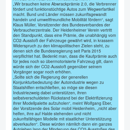
„Wir brauchen keine Abwrackprämie 2.0, die Verbrenner
fördert und funktionstüchtige Autos zum Wegwerfartikel
macht. Bund und Länder müssen zukunftsgewandt
handeln und umweltfreundliche Mobilität fördern“, sagt
Klaus Müller, Vorsitzender des Bundesverbandes der
Verbraucherzentrale. Der Heidenheimer Verein vertritt
den Standpunkt, dass eine Prämie, die unabhängig vom
CO2-Ausstoß der Fahrzeuge gewährt wird, in krassem
Widerspruch zu den klimapolitischen Zielen steht, zu
denen sich die Bundesregierung seit Paris 2015
verpflichtet hat. Bedenkt man, dass die Kaufprämie auch
für jedes noch so übermotorisierte Fahrzeug gilt, dann
würde sich der CO2-Ausstoß gegenüber seinem
Vorgänger sogar noch erhöhen.
„Sollte sich die Regierung der generellen
Konjunkturbedeutung der Autoindustrie wegen zu
Staatshilfen entschließen, so möge sie diesen
Industriezweig dabei unterstützen, ihren
selbstverschuldeten Rückstand bei der Elektrifizierung
ihrer Modellpalette aufzuholen“, meint Wolfgang Eber,
der Vorsitzende des Solar mobil Heidenheim, „nicht aber
helfen, ihre auf Halde stehenden und nicht
zukunftsfähigen Modelle mit staatlicher Unterstützung
abverkaufen“. Diese würden nämlich dann ein ganzes
Autoleben lang der Minderung des CO2-Ausstoßes des