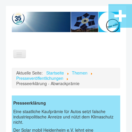
Toggle
Navigation
Home
Aktuelle Seite:
Startseite
Themen
Presseveröffentlichungen
Themen
Presseerklärung - Abwrackprämie
Verein
Videos
Presseerklärung
Kontakt
Eine staatliche Kaufprämie für Autos setzt falsche
Suche
industriepolitische Anreize und nützt dem Klimaschutz
nicht.
Der Solar mobil Heidenheim e.V. lehnt eine