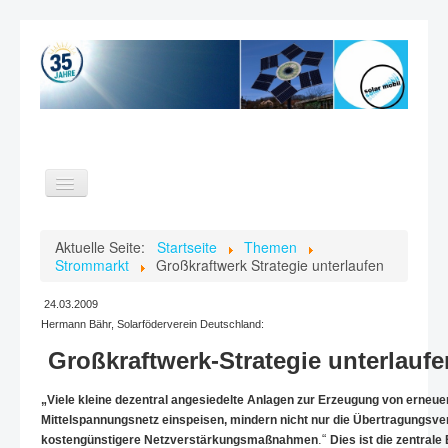
Toggle
Navigation
Home
Aktuelle Seite:
Startseite
Themen
Strommarkt
Großkraftwerk Strategie unterlaufen
Themen
Verein
24.03.2009
Hermann Bähr, Solarföderverein Deutschland:
Videos
Großkraftwerk-Strategie unterlaufe
Kontakt
Suche
„Viele kleine dezentral angesiedelte Anlagen zur Erzeugung von erneuer
Mittelspannungsnetz einspeisen, mindern nicht nur die Übertragungsv
.“
kostengünstigere Netzverstärkungsmaßnahmen
Dies ist die zentra