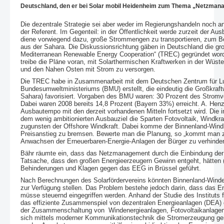
Deutschland, den er bei Solar mobil Heidenheim zum Thema „Netzmanag
Die dezentrale Strategie sei aber weder im Regierungshandeln noch
der Referent. Im Gegenteil: in der Öffentlichkeit werde zurzeit der A
diene vorwiegend dazu, große Strommengen zu transportieren, zum Be
aus der Sahara. Die Diskussionsrichtung gäben in Deutschland die groß
Mediterranean Renewable Energy Cooperation“ (TREC) gegründet worde
treibe die Pläne voran, mit Solarthermischen Kraftwerken in der Wüste
und den Nahen Osten mit Strom zu versorgen.
Die TREC habe in Zusammenarbeit mit dem Deutschen Zentrum für Luft-
Bundesumweltministeriums (BMU) erstellt, die eindeutig die Großkraft
Sahara) favorisiert. Vorgaben des BMU waren: 30 Prozent des Stromve
Dabei waren 2008 bereits 14,8 Prozent (Bayern 33%) erreicht. A. Hen
Ausbautempo mit den derzeit vorhandenen Mitteln fortsetzt wird. Die 
dem wenig ambitionierten Ausbauziel die Sparten Fotovoltaik, Wind
zugunsten der Offshore Windkraft. Dabei komme der Binnenland-Windkr
Preisanstieg zu bremsen. Bewerte man die Planung, so „kommt man zu
Anwachsen der Erneuerbaren-Energie-Anlagen der Bürger zu verhinder
Bähr räumte ein, dass das Netzmanagement durch die Einbindung der 
Tatsache, dass den großen Energieerzeugern Gewinn entgeht, hätten
Behinderungen und Klagen gegen das EEG in Brüssel geführt.
Nach Berechnungen des Solarfördervereins könnten Binnenland-Winden
zur Verfügung stellen. Das Problem bestehe jedoch darin, dass das En
müsse steuernd eingegriffen werden. Anhand der Studie des Instituts 
das effiziente Zusammenspiel von dezentralen Energieanlagen (DEA) ge
der Zusammenschaltung von Windenergieanlagen, Fotovoltaikanlagen
sich mittels moderner Kommunikationstechnik die Stromerzeugung ge