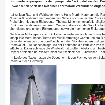
Sommerferienprogramms der „jungen vhs“ erkundet werden. Diese
Erwachsenen stieß das mit einer Fahrradtour verbundene Angebot
uf ruhigen Rad- und Waldwegen führte Hans-Martin Hartmann die Rad
A
Nummer 8. Während man wegen des Nebels noch kaum den Rotor sehen 
Probefahrt mit einem Elektroauto. Thomas Mitlehner, ebenfalls Mitglie
Punkt des Landkreises gesteuert. Während dieses an der Windkraftan
über dieses und andere Elektroautos, sowie die kommende Elektromobil
Nach einer Mittagspause am Grill – mittlerweile war auch die Sonne 
knapp 100 Meter hohen Turms der Windkraftanlage werfen und am Displa
Besonderheiten von Enercon-Maschinen: den Stahlbetonturm und die T
Photovoltaik-Freiflächenanlage, wo der Fachmann die Effizienz von r
erläuterte. Dabei schneide die Windkraft mit großem Abstand am best
Rapsöl erreichten bei Weitem nicht die Effizienz der „künstlichen“ Tec
Im Laufe des Tages hatten die Besucher mit den Fachleuten von Solar
Radler auf den Heimweg.