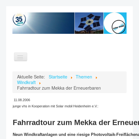
Toggle
Navigation
Home
Aktuelle Seite:
Startseite
Themen
Windkraft
Themen
Fahrradtour zum Mekka der Erneuerbaren
Verein
11.08.2006
Videos
junge vhs in Kooperation mit Solar mobil Heidenheim e.V.:
Kontakt
Fahrradtour zum Mekka der Erneue
Suche
Neun Windkraftanlagen und eine riesige Photovoltaik-Freifläch